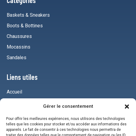
Catégories
Baskets & Sneakers
Boots & Bottines
Chaussures
Mocassins
Sandales
Liens utiles
Accueil
Mentions légales
Gérer le consentement
Plan du site
Pour offrir les meilleures expériences, nous utilisons des technologies
Chaussures pour homme
telles que les cookies pour stocker et/ou accéder aux informations des
appareils. Le fait de consentir à ces technologies nous permettra de
traiter des données telles que le comportement de navigation ou les ID