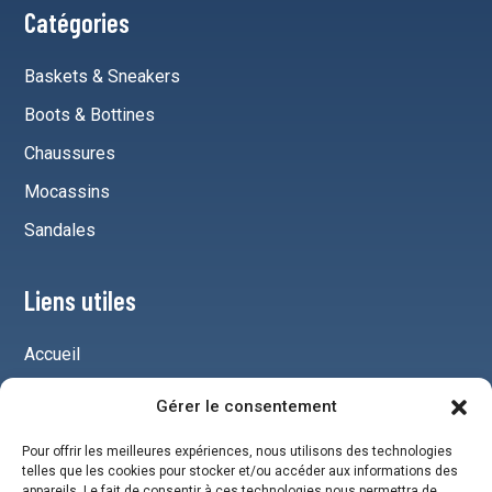
Catégories
Baskets & Sneakers
Boots & Bottines
Chaussures
Mocassins
Sandales
Liens utiles
Accueil
Mentions légales
Gérer le consentement
Plan du site
Pour offrir les meilleures expériences, nous utilisons des technologies
Chaussures pour homme
telles que les cookies pour stocker et/ou accéder aux informations des
appareils. Le fait de consentir à ces technologies nous permettra de