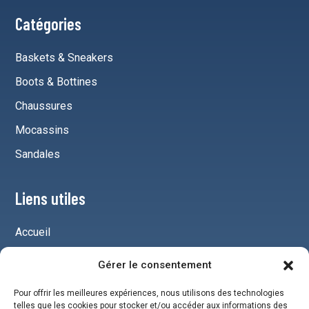
Catégories
Baskets & Sneakers
Boots & Bottines
Chaussures
Mocassins
Sandales
Liens utiles
Accueil
Mentions légales
Gérer le consentement
Plan du site
Pour offrir les meilleures expériences, nous utilisons des technologies
Chaussures pour homme
telles que les cookies pour stocker et/ou accéder aux informations des